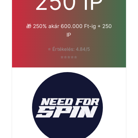
250 IP
🎁 250% akár 600.000 Ft-ig + 250
IP
⭐ Értékelés: 4.84/5
⭐⭐⭐⭐⭐