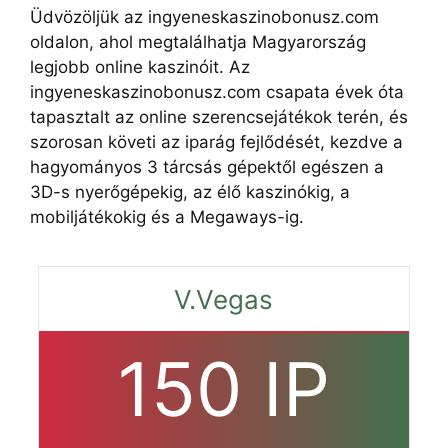
Üdvözöljük az ingyeneskaszinobonusz.com
oldalon, ahol megtalálhatja Magyarország
legjobb online kaszinóit. Az
ingyeneskaszinobonusz.com csapata évek óta
tapasztalt az online szerencsejátékok terén, és
szorosan követi az iparág fejlődését, kezdve a
hagyományos 3 tárcsás gépektől egészen a
3D-s nyerőgépekig, az élő kaszinókig, a
mobiljátékokig és a Megaways-ig.
V.Vegas
150 IP