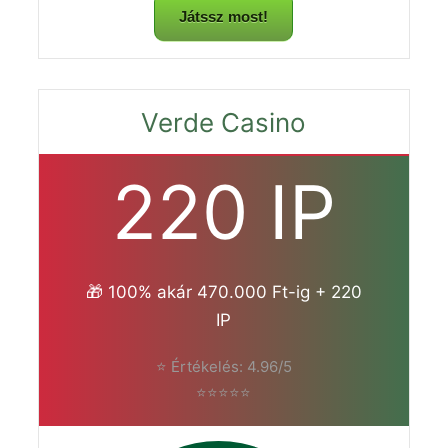
Játssz most!
Verde Casino
220 IP
🎁 100% akár 470.000 Ft-ig + 220
IP
⭐ Értékelés: 4.96/5
⭐⭐⭐⭐⭐