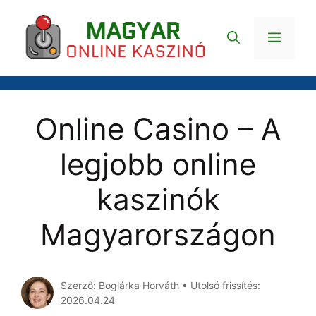
Skip
to
Menu
content
Online Casino – A
legjobb online
kaszinók
Magyarországon
Szerző: Boglárka Horváth • Utolsó frissítés:
2026.04.24