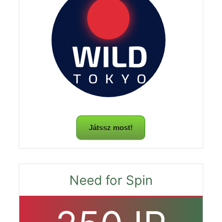
Játssz most!
Need for Spin