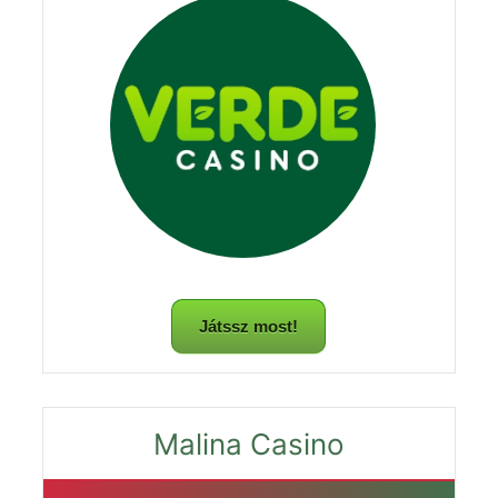
Játssz most!
Malina Casino