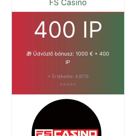
FS Casino
400 IP
🎁 Üdvözlő bónusz: 1000 € + 400
IP
⭐ Értékelés: 4.87/5
⭐⭐⭐⭐⭐