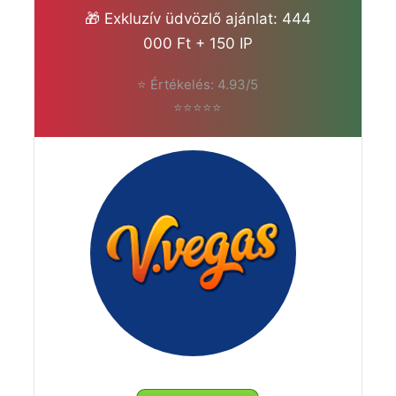
🎁 Exkluzív üdvözlő ajánlat: 444
000 Ft + 150 IP
⭐ Értékelés: 4.93/5
⭐⭐⭐⭐⭐