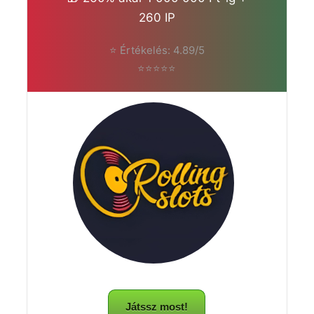
260 IP
⭐ Értékelés: 4.89/5
⭐⭐⭐⭐⭐
Játssz most!