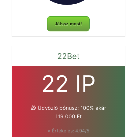
Játssz most!
22Bet
22 IP
🎁 Üdvözlő bónusz: 100% akár
119.000 Ft
⭐ Értékelés: 4.94/5