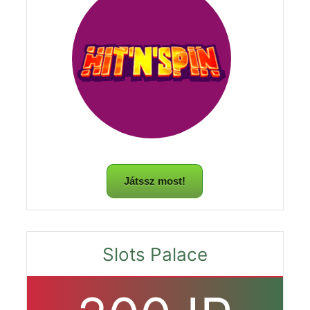
Játssz most!
Slots Palace