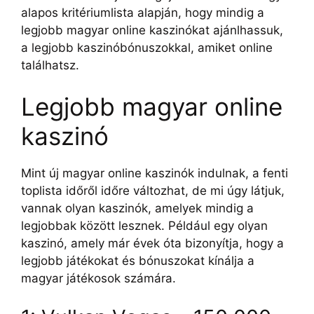
alapos kritériumlista alapján, hogy mindig a
legjobb magyar online kaszinókat ajánlhassuk,
a legjobb kaszinóbónuszokkal, amiket online
találhatsz.
Legjobb magyar online
kaszinó
Mint új magyar online kaszinók indulnak, a fenti
toplista időről időre változhat, de mi úgy látjuk,
vannak olyan kaszinók, amelyek mindig a
legjobbak között lesznek. Például egy olyan
kaszinó, amely már évek óta bizonyítja, hogy a
legjobb játékokat és bónuszokat kínálja a
magyar játékosok számára.