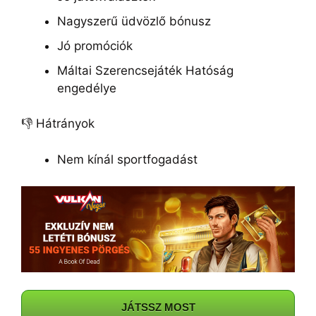
Nagyszerű üdvözlő bónusz
Jó promóciók
Máltai Szerencsejáték Hatóság
engedélye
👎 Hátrányok
Nem kínál sportfogadást
JÁTSSZ MOST