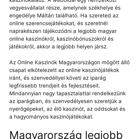
kaszinókalauz. A weboldal egy nemzetközi
vegyesvállalat része, amelynek székhelye és
engedélye Máltán található. Ha szereted az
online szerencsejátékokat, és szeretnél
naprakészen tájékozódni a legjobb magyar
online kaszinókról, kaszinóbónuszokról és
játékokról, akkor a legjobb helyen jársz.
Az Online Kaszinók Magyarországon mögött álló
csapat elkötelezett az online kaszinójátékok
iránt, és szenvedéllyel követi az iparág
legfrissebb trendjeit és fejlesztéseit.
Mindannyian nagy tapasztalattal rendelkezünk
az iparágban, és szenvedélyesen szeretjük a
nyerőgépeket, az élő kaszinót, az oddsokat és
a hagyományos kaszinójátékokat.
Magyarország legjobb