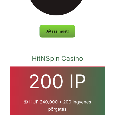
Játssz most!
HitNSpin Casino
200 IP
🎁 HUF 240,000 + 200 ingyenes
pörgetés