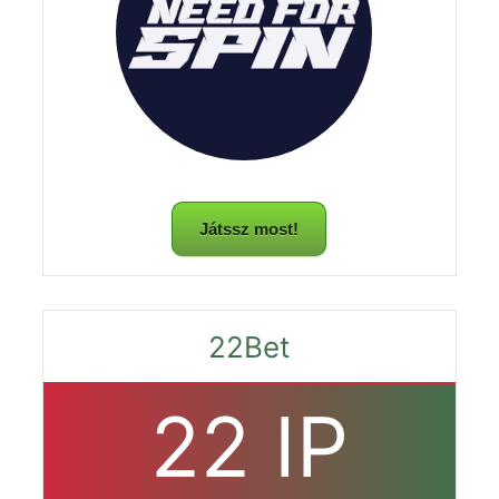
Játssz most!
22Bet
22 IP