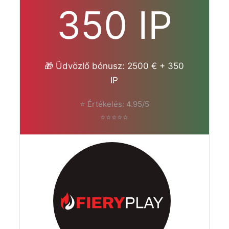
350 IP
🎁 Üdvözlő bónusz: 2500 € + 350
IP
⭐ Értékelés: 4.95/5
⭐⭐⭐⭐⭐