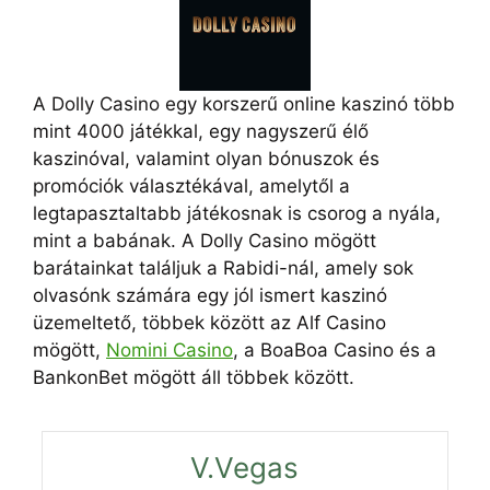
A Dolly Casino egy korszerű online kaszinó több
mint 4000 játékkal, egy nagyszerű élő
kaszinóval, valamint olyan bónuszok és
promóciók választékával, amelytől a
legtapasztaltabb játékosnak is csorog a nyála,
mint a babának. A Dolly Casino mögött
barátainkat találjuk a Rabidi-nál, amely sok
olvasónk számára egy jól ismert kaszinó
üzemeltető, többek között az Alf Casino
mögött,
Nomini Casino
, a BoaBoa Casino és a
BankonBet mögött áll többek között.
V.Vegas