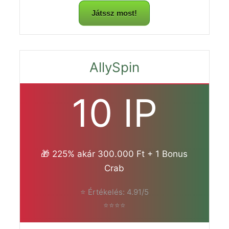
Játssz most!
AllySpin
10 IP
🎁 225% akár 300.000 Ft + 1 Bonus
Crab
⭐ Értékelés: 4.91/5
⭐⭐⭐⭐