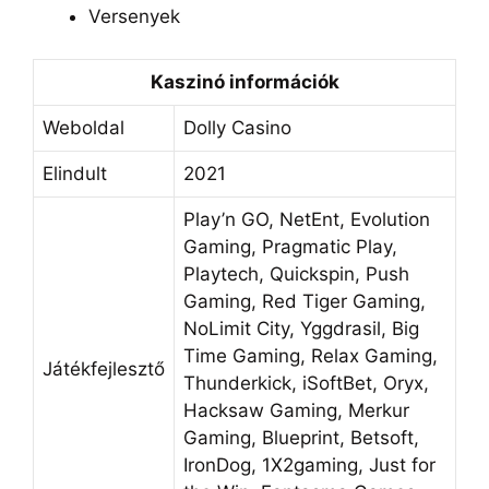
Versenyek
Kaszinó információk
Weboldal
Dolly Casino
Elindult
2021
Play’n GO, NetEnt, Evolution
Gaming, Pragmatic Play,
Playtech, Quickspin, Push
Gaming, Red Tiger Gaming,
NoLimit City, Yggdrasil, Big
Time Gaming, Relax Gaming,
Játékfejlesztő
Thunderkick, iSoftBet, Oryx,
Hacksaw Gaming, Merkur
Gaming, Blueprint, Betsoft,
IronDog, 1X2gaming, Just for