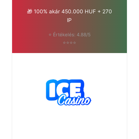
🎁 100% akár 450.000 HUF + 270
IP
⭐ Értékelés: 4.88/5
⭐⭐⭐⭐