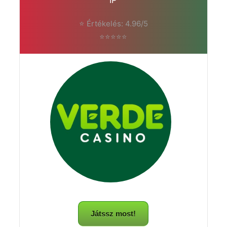
⭐ Értékelés: 4.96/5
⭐⭐⭐⭐⭐
Játssz most!