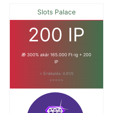
Slots Palace
200 IP
🎁 300% akár 165.000 Ft-ig + 200
IP
⭐ Értékelés: 4.91/5
⭐⭐⭐⭐⭐