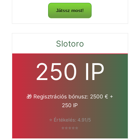
Játssz most!
Slotoro
250 IP
🎁 Regisztrációs bónusz: 2500 € +
250 IP
⭐ Értékelés: 4.91/5
⭐⭐⭐⭐⭐