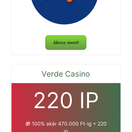
Játssz most!
Verde Casino
220 IP
🎁 100% akár 470.000 Ft-ig + 220
IP