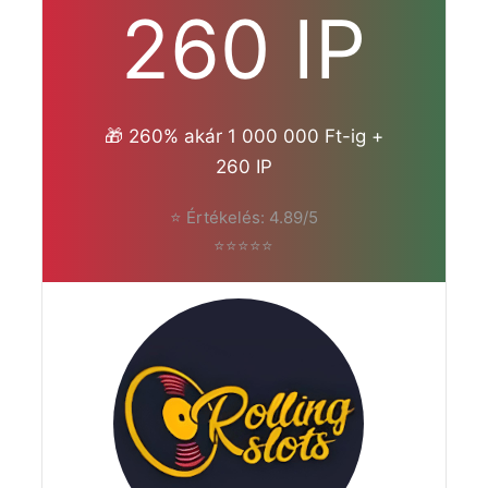
260 IP
🎁 260% akár 1 000 000 Ft-ig +
260 IP
⭐ Értékelés: 4.89/5
⭐⭐⭐⭐⭐