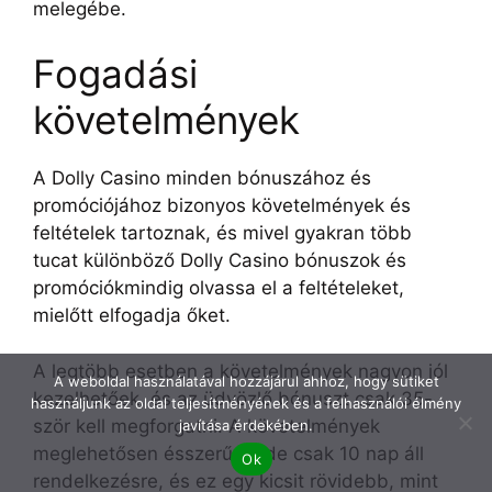
melegébe.
Fogadási
követelmények
A Dolly Casino minden bónuszához és
promóciójához bizonyos követelmények és
feltételek tartoznak, és mivel gyakran több
tucat különböző Dolly Casino bónuszok és
promóciókmindig olvassa el a feltételeket,
mielőtt elfogadja őket.
A legtöbb esetben a követelmények nagyon jól
A weboldal használatával hozzájárul ahhoz, hogy sütiket
kezelhetőek, és az üdvözlő bónuszt csak 35-
használjunk az oldal teljesítményének és a felhasználói élmény
ször kell megforgatni. A követelmények
javítása érdekében.
meglehetősen ésszerűek, de csak 10 nap áll
Ok
rendelkezésre, és ez egy kicsit rövidebb, mint