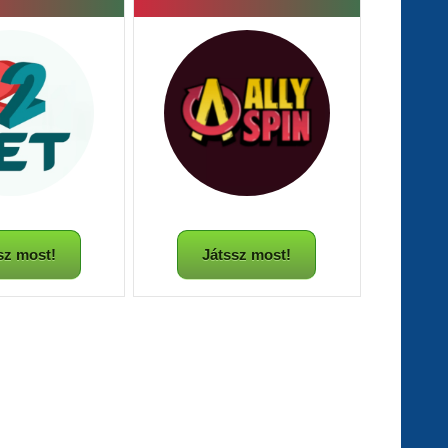
sz most!
Játssz most!