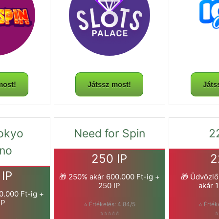
most!
Játssz most!
Játs
Tokyo
Need for Spin
2
ino
250 IP
2
 IP
🎁 250% akár 600.000 Ft-ig +
🎁 Üdvözlő
250 IP
akár 
0.000 Ft-ig +
IP
⭐ Értékelés: 4.84/5
⭐ Érték
⭐⭐⭐⭐⭐
⭐