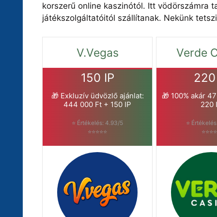
korszerű online kaszinótól. Itt vödörszámra 
játékszolgáltatóitól szállítanak. Nekünk tets
V.Vegas
Verde 
150 IP
220
🎁 Exkluzív üdvözlő ajánlat:
🎁 100% akár 47
444 000 Ft + 150 IP
220 
⭐ Értékelés: 4.93/5
⭐ Értékelés
⭐⭐⭐⭐⭐
⭐⭐⭐