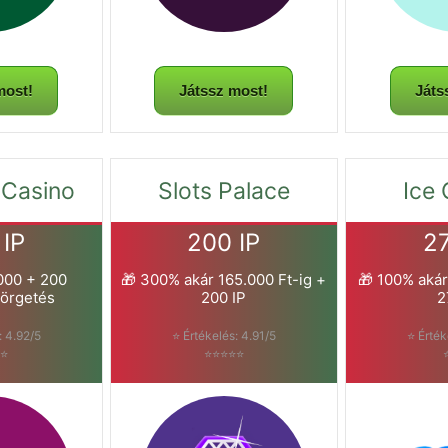
most!
Játssz most!
Játs
 Casino
Slots Palace
Ice
 IP
200 IP
27
000 + 200
🎁 300% akár 165.000 Ft-ig +
🎁 100% aká
pörgetés
200 IP
2
: 4.92/5
⭐ Értékelés: 4.91/5
⭐ Érték
⭐⭐
⭐⭐⭐⭐⭐