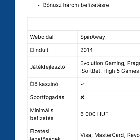
Bónusz három befizetésre
Weboldal
SpinAway
Elindult
2014
Evolution Gaming, Pragm
Játékfejlesztő
iSoftBet, High 5 Games
Élő kaszinó
✓
Sportfogadás
❌
Minimális
6 000 HUF
befizetés
Fizetési
Visa, MasterCard, Revol
lehetőségek