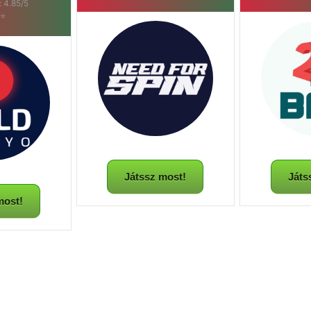
: 4.85/5
⭐⭐
Játssz most!
Játs
most!