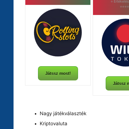
⭐ Értékelés
⭐⭐⭐
Játssz most!
Játssz 
Nagy játékválaszték
Kriptovaluta