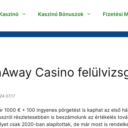
Kaszinó
Kaszinó Bónuszok
Fizetési 
Away Casino felülvizs
024.07.17
r 1000 € + 100 ingyenes pörgetést is kaphat az első h
uszról részletesebben is beszámolunk az értékelés tov
elyet csak 2020-ban alapítottak, de már most is rendel