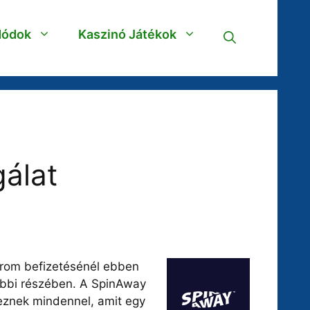
Módok
Kaszinó Játékok
gálat
árom befizetésénél ebben
ábbi részében. A SpinAway
keznek mindennel, amit egy