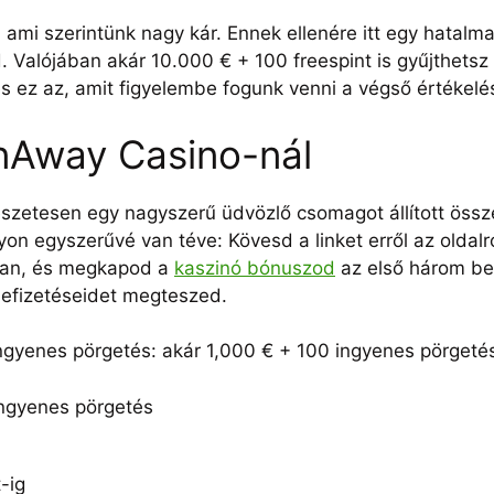
, ami szerintünk nagy kár. Ennek ellenére itt egy hata
Valójában akár 10.000 € + 100 freespint is gyűjthetsz i
és ez az, amit figyelembe fogunk venni a végső értéke
nAway Casino-nál
szetesen egy nagyszerű üdvözlő csomagot állított össze
yon egyszerűvé van téve: Kövesd a linket erről az oldalr
óban, és megkapod a
kaszinó bónuszod
az első három be
efizetéseidet megteszed.
gyenes pörgetés: akár 1,000 € + 100 ingyenes pörgeté
ingyenes pörgetés
-ig