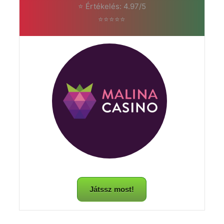
⭐ Értékelés: 4.97/5
⭐⭐⭐⭐⭐
Játssz most!