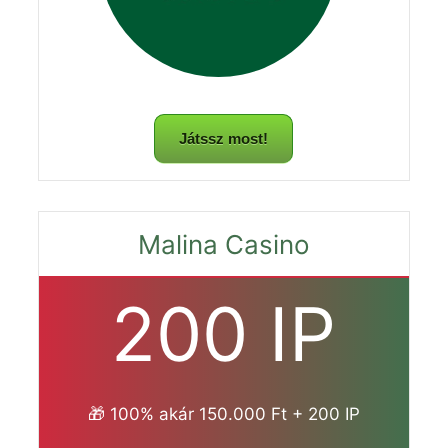
Játssz most!
Malina Casino
200 IP
🎁 100% akár 150.000 Ft + 200 IP