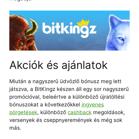
Akciók és ajánlatok
Miután a nagyszerű üdvözlő bónusz meg lett
játszva, a BitKingz készen áll egy sor nagyszerű
promócióval, beleértve a különböző újratöltési
bónuszokat a következőkkel
ingyenes
pörgetések
, különböző
cashback
megoldások,
versenyek és cseppnyeremények és még sok
más.