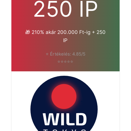
250 IP
🎁 210% akár 200.000 Ft-ig + 250
IP
⭐ Értékelés: 4.85/5
⭐⭐⭐⭐⭐