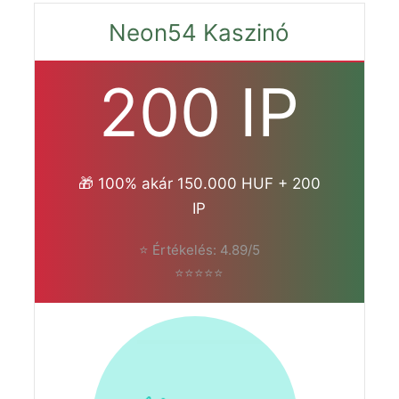
Neon54 Kaszinó
200 IP
🎁 100% akár 150.000 HUF + 200
IP
⭐ Értékelés: 4.89/5
⭐⭐⭐⭐⭐