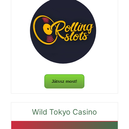
Játssz most!
Wild Tokyo Casino