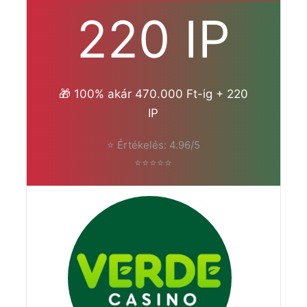
220 IP
🎁 100% akár 470.000 Ft-ig + 220
IP
⭐ Értékelés: 4.96/5
⭐⭐⭐⭐⭐