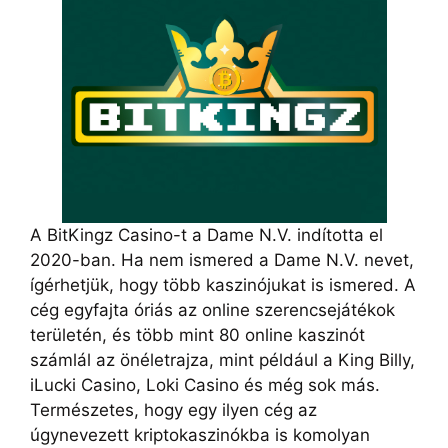
A BitKingz Casino-t a Dame N.V. indította el
2020-ban. Ha nem ismered a Dame N.V. nevet,
ígérhetjük, hogy több kaszinójukat is ismered. A
cég egyfajta óriás az online szerencsejátékok
területén, és több mint 80 online kaszinót
számlál az önéletrajza, mint például a King Billy,
iLucki Casino, Loki Casino és még sok más.
Természetes, hogy egy ilyen cég az
úgynevezett kriptokaszinókba is komolyan