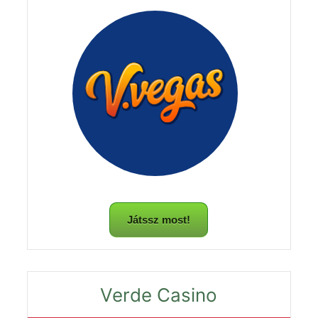
Játssz most!
Verde Casino