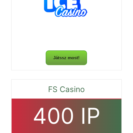
Játssz most!
FS Casino
400 IP