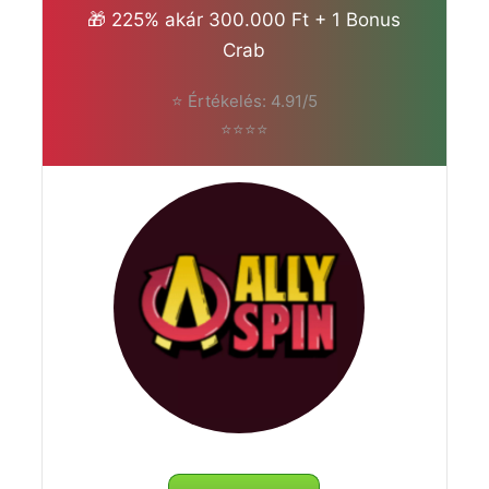
🎁 225% akár 300.000 Ft + 1 Bonus
Crab
⭐ Értékelés: 4.91/5
⭐⭐⭐⭐