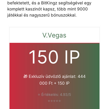
befektetett, és a BitKingz segítségével egy
komplett kaszinót kapsz, több mint 9000
játékkal és nagyszerű bónuszokkal.
V.Vegas
150 IP
🎁 Exkluzív üdvözlő ajánlat: 444
000 Ft + 150 IP
⭐ Értékelés: 4.93/5
⭐⭐⭐⭐⭐