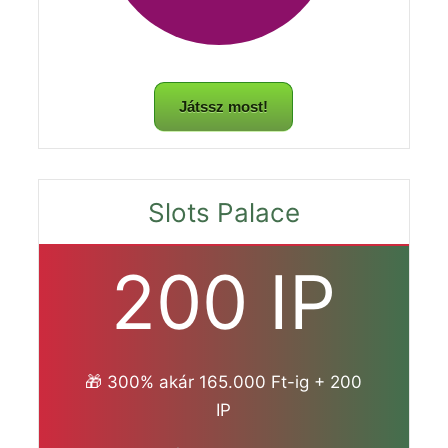
Játssz most!
Slots Palace
200 IP
🎁 300% akár 165.000 Ft-ig + 200
IP