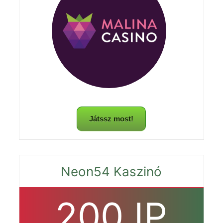
Játssz most!
Neon54 Kaszinó
200 IP