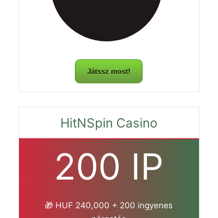
Játssz most!
HitNSpin Casino
200 IP
🎁 HUF 240,000 + 200 ingyenes