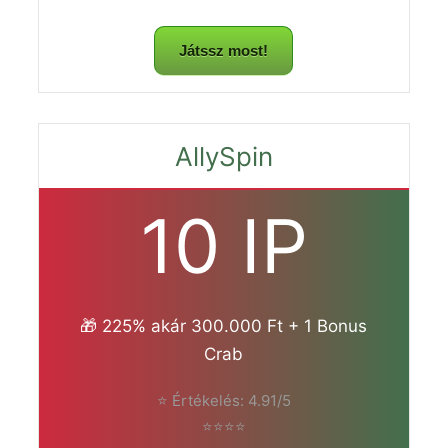
Játssz most!
AllySpin
10 IP
🎁 225% akár 300.000 Ft + 1 Bonus
Crab
⭐ Értékelés: 4.91/5
⭐⭐⭐⭐