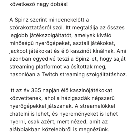
következő nagy dobás!
A Spinz szerint mindenekelőtt a
szórakoztatásról szól. Itt megtalálja az összes
legjobb játékszolgáltatót, amelyek kiváló
minőségű nyerőgépeket, asztali játékokat,
jackpot játékokat és élő kaszinót kínálnak. Ami
azonban egyedivé teszi a Spinz-et, hogy saját
streaming platformot valósítottak meg,
hasonlóan a Twitch streaming szolgáltatáshoz.
Itt az év 365 napján élő kaszinójátékokat
közvetítenek, ahol a házigazdák népszerű
nyerőgépekkel játszanak. A streamelőkkel
chatelni is lehet, és nyereményeket is lehet
nyerni, csak azért, mert nézed, amit az
alábbiakban közelebbről is megnézünk.