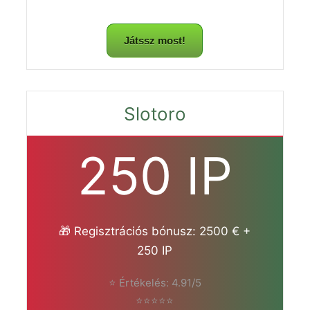
Játssz most!
Slotoro
250 IP
🎁 Regisztrációs bónusz: 2500 € +
250 IP
⭐ Értékelés: 4.91/5
⭐⭐⭐⭐⭐