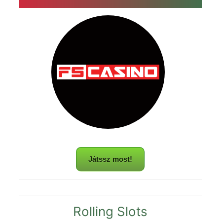
Játssz most!
Rolling Slots