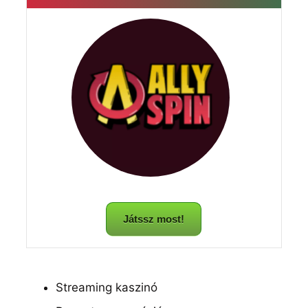
Játssz most!
Streaming kaszinó