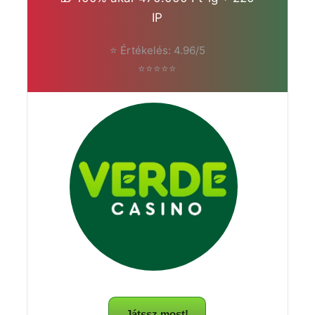
IP
⭐ Értékelés: 4.96/5
⭐⭐⭐⭐⭐
Játssz most!