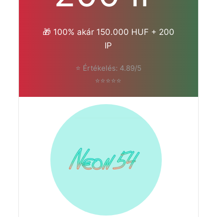
🎁 100% akár 150.000 HUF + 200
IP
⭐ Értékelés: 4.89/5
⭐⭐⭐⭐⭐