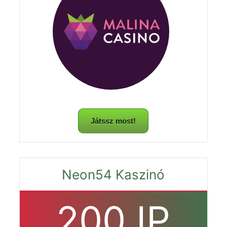
Játssz most!
Neon54 Kaszinó
200 IP