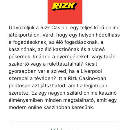
Üdvözöljük a Rizk Casino, egy teljes körű online
játékportálon. Várd, hogy egy helyen hódolhass
a fogadásoknak, az élő fogadásoknak, a
kaszinónak, az élő kaszinónak és a videó
pókernek. Imádod a nyerőgépeket, vagy talán
szakértő vagy a rulettasztalnál? Kicsit
gyorsabban ver a szíved, ha a Liverpool
szerepel a tévében? Itt a Rizk Casino-ban
pontosan azt játszhatod, amit a legjobban
szeretsz. Ez egy nagyon szilárd online kaszinó
élményamiben minden megtalálható, amit egy
modern online kaszinóban keresünk.