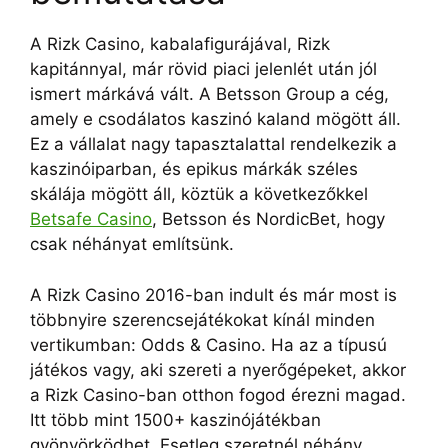
A Rizk Casino, kabalafigurájával, Rizk
kapitánnyal, már rövid piaci jelenlét után jól
ismert márkává vált. A Betsson Group a cég,
amely e csodálatos kaszinó kaland mögött áll.
Ez a vállalat nagy tapasztalattal rendelkezik a
kaszinóiparban, és epikus márkák széles
skálája mögött áll, köztük a következőkkel
Betsafe Casino
, Betsson és NordicBet, hogy
csak néhányat említsünk.
A Rizk Casino 2016-ban indult és már most is
többnyire szerencsejátékokat kínál minden
vertikumban: Odds & Casino. Ha az a típusú
játékos vagy, aki szereti a nyerőgépeket, akkor
a Rizk Casino-ban otthon fogod érezni magad.
Itt több mint 1500+ kaszinójátékban
gyönyörködhet. Esetleg szeretnél néhány