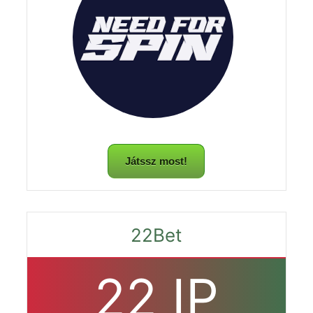
Játssz most!
22Bet
22 IP