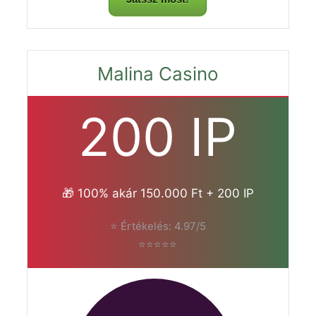
Malina Casino
200 IP
🎁 100% akár 150.000 Ft + 200 IP
⭐ Értékelés: 4.97/5
⭐⭐⭐⭐⭐