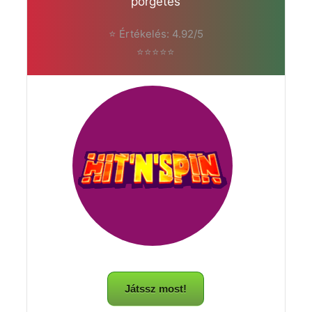
pörgetés
⭐ Értékelés: 4.92/5
⭐⭐⭐⭐⭐
Játssz most!