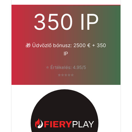
350 IP
🎁 Üdvözlő bónusz: 2500 € + 350
IP
⭐ Értékelés: 4.95/5
⭐⭐⭐⭐⭐