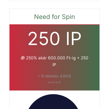
Need for Spin
250 IP
🎁 250% akár 600.000 Ft-ig + 250
IP
⭐ Értékelés: 4.84/5
⭐⭐⭐⭐⭐