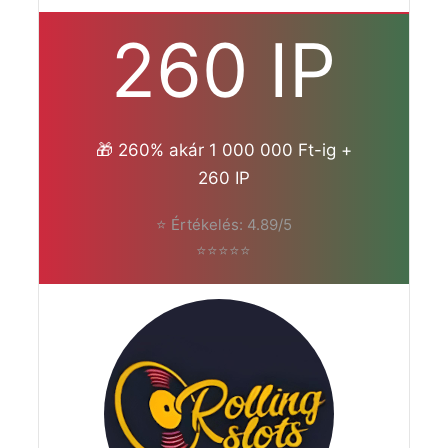
260 IP
🎁 260% akár 1 000 000 Ft-ig +
260 IP
⭐ Értékelés: 4.89/5
⭐⭐⭐⭐⭐