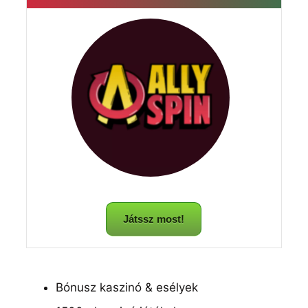
Játssz most!
Bónusz kaszinó & esélyek