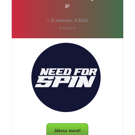
IP
⭐ Értékelés: 4.84/5
⭐⭐⭐⭐⭐
Játssz most!