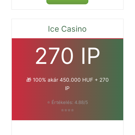
Ice Casino
270 IP
🎁 100% akár 450.000 HUF + 270
IP
⭐ Értékelés: 4.88/5
⭐⭐⭐⭐