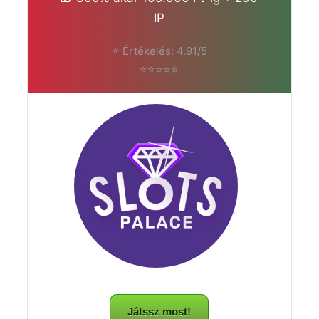
IP
⭐ Értékelés: 4.91/5
⭐⭐⭐⭐⭐
Játssz most!