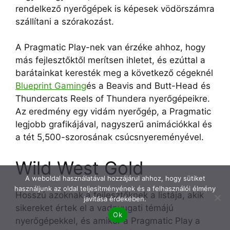
rendelkező nyerőgépek is képesek vödörszámra
szállítani a szórakozást.
A Pragmatic Play-nek van érzéke ahhoz, hogy
más fejlesztőktől merítsen ihletet, és ezúttal a
barátainkat keresték meg a következő cégeknél
Blueprint Gaming
és a Beavis and Butt-Head és
Thundercats Reels of Thundera nyerőgépeikre.
Az eredmény egy vidám nyerőgép, a Pragmatic
legjobb grafikájával, nagyszerű animációkkal és
a tét 5,500-szorosának csúcsnyereményével.
Wild West Gold
A weboldal használatával hozzájárul ahhoz, hogy sütiket
használjunk az oldal teljesítményének és a felhasználói élmény
Hosszú azoknak a fejlesztőknek a listája, akik
javítása érdekében.
sikereket értek el a vadnyugati témájú
Ok
nyerőgépekkel, és amikor a Pragmatic Play a