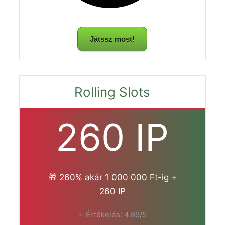
Játssz most!
Rolling Slots
260 IP
🎁 260% akár 1 000 000 Ft-ig +
260 IP
⭐ Értékelés: 4.89/5