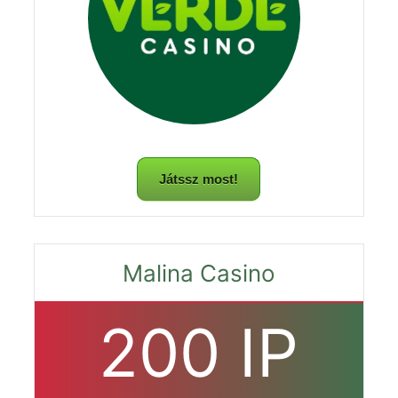
Játssz most!
Malina Casino
200 IP