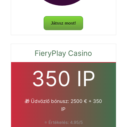
Játssz most!
FieryPlay Casino
350 IP
🎁 Üdvözlő bónusz: 2500 € + 350
IP
⭐ Értékelés: 4.95/5