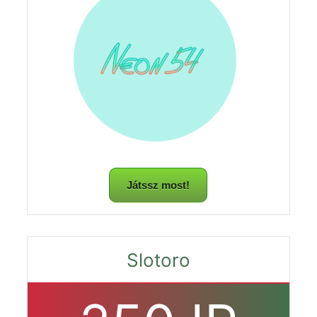
Játssz most!
Slotoro