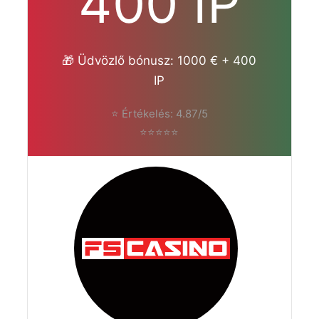
400 IP
🎁 Üdvözlő bónusz: 1000 € + 400
IP
⭐ Értékelés: 4.87/5
⭐⭐⭐⭐⭐