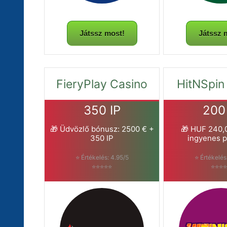
Játssz most!
Játssz 
FieryPlay Casino
HitNSpin
350 IP
200
🎁 Üdvözlő bónusz: 2500 € +
🎁 HUF 240,
350 IP
ingyenes 
⭐ Értékelés: 4.95/5
⭐ Értékelés
⭐⭐⭐⭐⭐
⭐⭐⭐