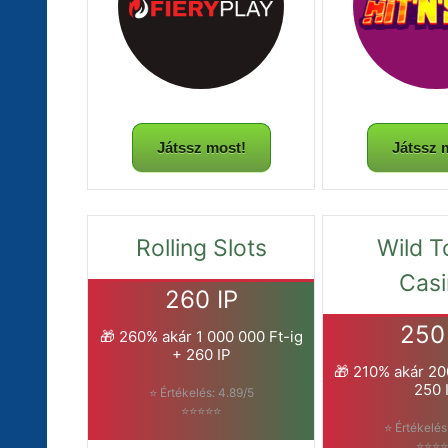
Játssz most!
Játssz 
Rolling Slots
Wild 
Cas
260 IP
250
🎁 260% akár 1 000 000 Ft-ig
+ 260 IP
🎁 210% akár 20
250 
⭐ Értékelés: 4.89/5
⭐⭐⭐⭐⭐
⭐ Értékelés
⭐⭐⭐