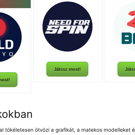
Játssz most!
Játs
most!
ékokban
 tökéletesen ötvözi a grafikát, a matekos modelleket és