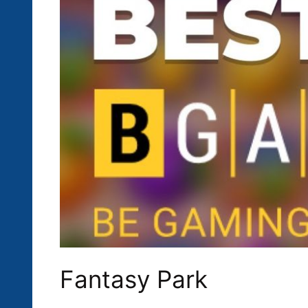
Fantasy Park