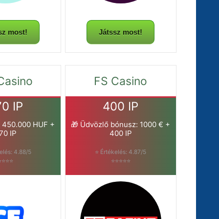
sz most!
Játssz most!
 Casino
FS Casino
0 IP
400 IP
r 450.000 HUF +
🎁 Üdvözlő bónusz: 1000 € +
70 IP
400 IP
elés: 4.88/5
⭐ Értékelés: 4.87/5
⭐⭐⭐⭐
⭐⭐⭐⭐⭐