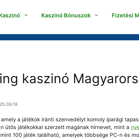
Kaszinó
Kaszinó Bónuszok
Fizetési 
ng kaszinó Magyaror
025.09.18
amely a játékok iránti szenvedélyt komoly iparági tapasz
an ütős játékokkal szerzett magának hírnevet, mint a
ny
bb mint 100 játék található, amelyek többsége PC-n és m