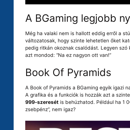
A BGaming legjobb ny
Még ha valaki nem is hallott eddig erről a stú
változatosak, hogy szinte lehetetlen őket ka
pedig ritkán okoznak csalódást. Legyen szó 
azt mondod: “Na ez nagyon ott van!”
Book Of Pyramids
A Book of Pyramids a BGaming egyik igazi n
A grafika és a funkciók is hozzák azt a szint
999-szeresét
is behúzhatod. Például ha 1 00
zsebpénz”, nem igaz?