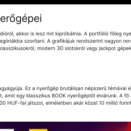
erőgépei
dióról, akkor is lesz mit kipróbálnia. A portfólió főleg n
tegóriákba szorítani. A grafikájuk rendszerint nagyon 
klasszikusokról, modern 3D slotokról vagy jackpot gépek
agyágyúja. Ez a nyerőgép brutálisan népszerű témával 
et, amit egy klasszikus BOOK nyerőgéptől elvárunk. A fő
0 HUF-fal játszol, elméletben akár közel 10 millió forint