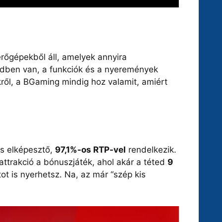
yerőgépekből áll, amelyek annyira
rendben van, a funkciók és a nyeremények
ről, a BGaming mindig hoz valamit, amiért
és elképesztő,
97,1%-os RTP-vel
rendelkezik.
 attrakció a bónuszjáték, ahol akár a téted
9
ot is nyerhetsz. Na, az már “szép kis