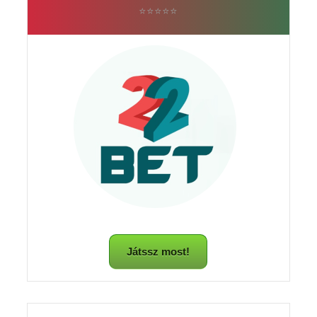
⭐⭐⭐⭐⭐
Játssz most!