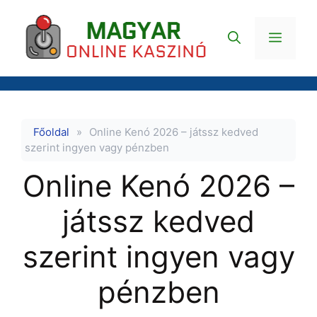
Skip
to
Menu
content
Főoldal
»
Online Kenó 2026 – játssz kedved
szerint ingyen vagy pénzben
Online Kenó 2026 –
játssz kedved
szerint ingyen vagy
pénzben