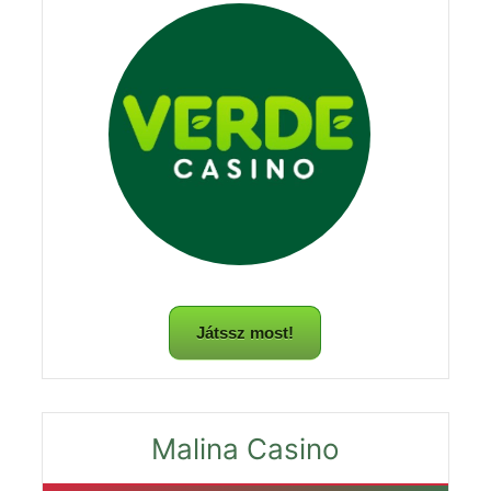
Játssz most!
Malina Casino