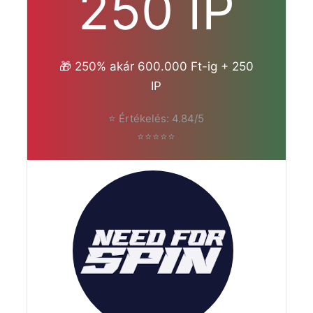
250 IP
🎁 250% akár 600.000 Ft-ig + 250
IP
⭐ Értékelés: 4.84/5
⭐⭐⭐⭐⭐