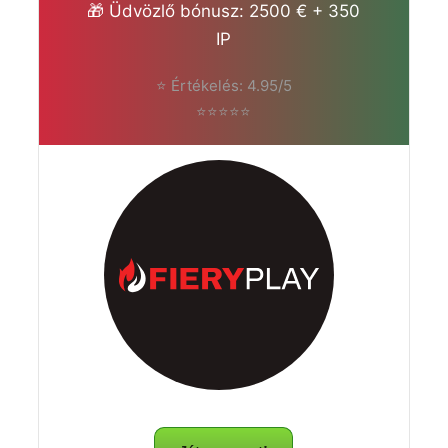
🎁 Üdvözlő bónusz: 2500 € + 350
IP
⭐ Értékelés: 4.95/5
⭐⭐⭐⭐⭐