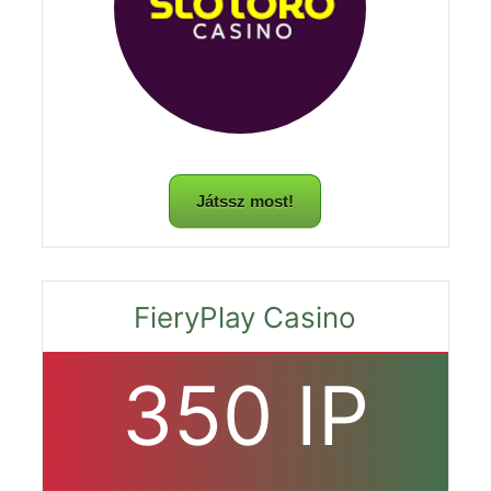
Játssz most!
FieryPlay Casino
350 IP