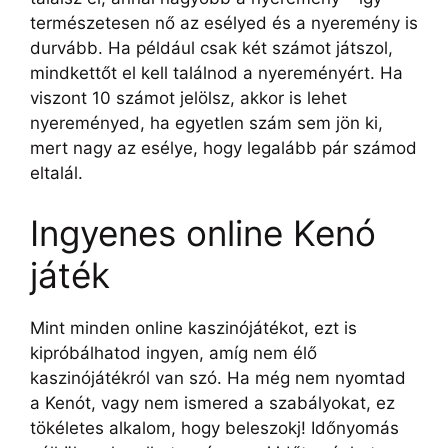
természetesen nő az esélyed és a nyeremény is
durvább. Ha például csak két számot játszol,
mindkettőt el kell találnod a nyereményért. Ha
viszont 10 számot jelölsz, akkor is lehet
nyereményed, ha egyetlen szám sem jön ki,
mert nagy az esélye, hogy legalább pár számod
eltalál.
Ingyenes online Kenó
játék
Mint minden online kaszinójátékot, ezt is
kipróbálhatod ingyen, amíg nem élő
kaszinójátékról van szó. Ha még nem nyomtad
a Kenót, vagy nem ismered a szabályokat, ez
tökéletes alkalom, hogy beleszokj! Időnyomás