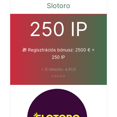
Slotoro
250 IP
🎁 Regisztrációs bónusz: 2500 € +
250 IP
⭐ Értékelés: 4.91/5
⭐⭐⭐⭐⭐