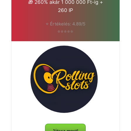
🎁 260% akár 1 000 000 Ft-ig +
260 IP
⭐ Értékelés: 4.89/5
⭐⭐⭐⭐⭐
Játssz most!