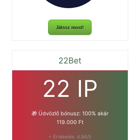
Játssz most!
22Bet
22 IP
🎁 Üdvözlő bónusz: 100% akár
119.000 Ft
⭐ Értékelés: 4.94/5