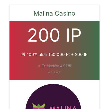
Malina Casino
200 IP
🎁 100% akár 150.000 Ft + 200 IP
⭐ Értékelés: 4.97/5
⭐⭐⭐⭐⭐