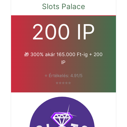
Slots Palace
200 IP
🎁 300% akár 165.000 Ft-ig + 200
IP
⭐ Értékelés: 4.91/5
⭐⭐⭐⭐⭐