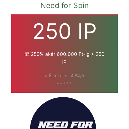
Need for Spin
250 IP
🎁 250% akár 600.000 Ft-ig + 250
IP
⭐ Értékelés: 4.84/5
⭐⭐⭐⭐⭐