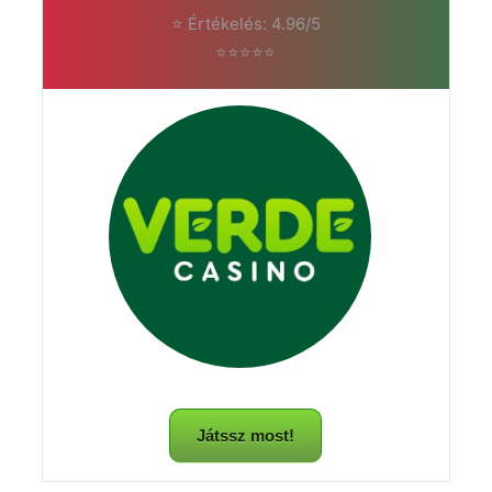
⭐ Értékelés: 4.96/5
⭐⭐⭐⭐⭐
Játssz most!