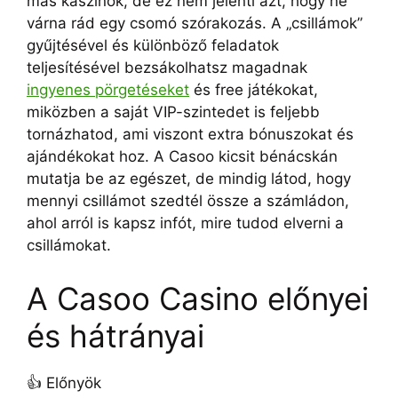
más kaszinók, de ez nem jelenti azt, hogy ne
várna rád egy csomó szórakozás. A „csillámok”
gyűjtésével és különböző feladatok
teljesítésével bezsákolhatsz magadnak
ingyenes pörgetéseket
és free játékokat,
miközben a saját VIP-szintedet is feljebb
tornázhatod, ami viszont extra bónuszokat és
ajándékokat hoz. A Casoo kicsit bénácskán
mutatja be az egészet, de mindig látod, hogy
mennyi csillámot szedtél össze a számládon,
ahol arról is kapsz infót, mire tudod elverni a
csillámokat.
A Casoo Casino előnyei
és hátrányai
👍 Előnyök