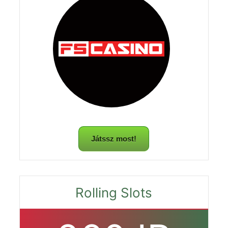
Játssz most!
Rolling Slots