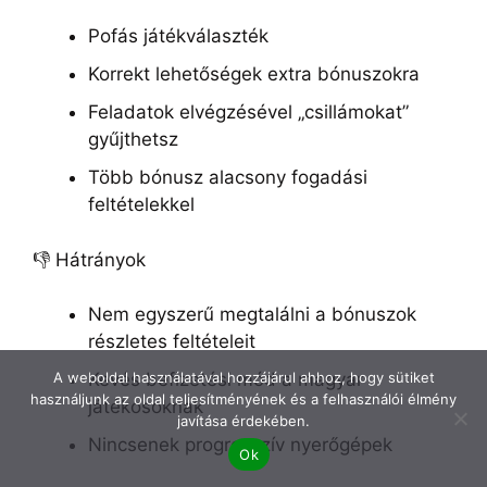
Pofás játékválaszték
Korrekt lehetőségek extra bónuszokra
Feladatok elvégzésével „csillámokat”
gyűjthetsz
Több bónusz alacsony fogadási
feltételekkel
👎 Hátrányok
Nem egyszerű megtalálni a bónuszok
részletes feltételeit
A weboldal használatával hozzájárul ahhoz, hogy sütiket
Kevés befizetési mód a magyar
használjunk az oldal teljesítményének és a felhasználói élmény
játékosoknak
javítása érdekében.
Nincsenek progresszív nyerőgépek
Ok