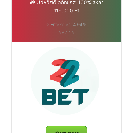
🎁 Üdvözlő bónusz: 100% akár
119.000 Ft
⭐ Értékelés: 4.94/5
⭐⭐⭐⭐⭐