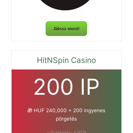
Játssz most!
HitNSpin Casino
200 IP
🎁 HUF 240,000 + 200 ingyenes
pörgetés
⭐ Értékelés: 4.92/5