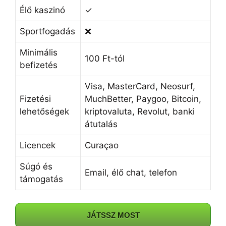
Élő kaszinó
✓
Sportfogadás
❌
Minimális
100 Ft-tól
befizetés
Visa, MasterCard, Neosurf,
Fizetési
MuchBetter, Paygoo, Bitcoin,
lehetőségek
kriptovaluta, Revolut, banki
átutalás
Licencek
Curaçao
Súgó és
Email, élő chat, telefon
támogatás
JÁTSSZ MOST