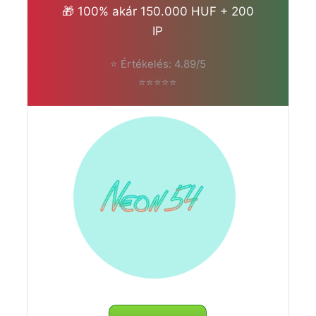
🎁 100% akár 150.000 HUF + 200
IP
⭐ Értékelés: 4.89/5
⭐⭐⭐⭐⭐