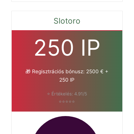
Slotoro
250 IP
🎁 Regisztrációs bónusz: 2500 € +
250 IP
⭐ Értékelés: 4.91/5
⭐⭐⭐⭐⭐