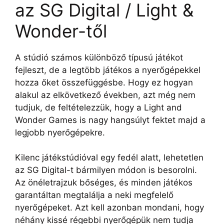
az SG Digital / Light &
Wonder-től
A stúdió számos különböző típusú játékot
fejleszt, de a legtöbb játékos a nyerőgépekkel
hozza őket összefüggésbe. Hogy ez hogyan
alakul az elkövetkező években, azt még nem
tudjuk, de feltételezzük, hogy a Light and
Wonder Games is nagy hangsúlyt fektet majd a
legjobb nyerőgépekre.
Kilenc játékstúdióval egy fedél alatt, lehetetlen
az SG Digital-t bármilyen módon is besorolni.
Az önéletrajzuk bőséges, és minden játékos
garantáltan megtalálja a neki megfelelő
nyerőgépeket. Azt kell azonban mondani, hogy
néhány kissé régebbi nyerőgépük nem tudja