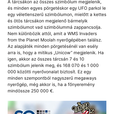
A tárcsákon az összes szimbólum megjelenik,
és minden egyes pörgetéskor egy UFO parkol le
egy véletlenszerű szimbólumon, mielőtt a kettes
és ötös tárcsákon megjelenő bármelyik
szimbólumot vad szimbólummá zappancsolja.
Nem különbözik attól, amit a WMS Invaders
from the Planet Moolah nyerőgépében találsz.
Az alapjáték minden pörgetésénél van esély
arra is, hogy a mitikus „Unicow” megjelenik. Ha
igen, akkor az összes tárcsán 7 és 10
szimbólum jelenik meg, és 168 070 és 1 000
000 közötti nyerővonalat biztosít. Ez egy
minden szempontból nagyszerű megaways
nyerőgép, még akkor is, ha a főnyeremény
mindössze 250 000 €.