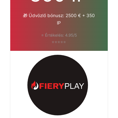
🎁 Üdvözlő bónusz: 2500 € + 350
IP
⭐ Értékelés: 4.95/5
⭐⭐⭐⭐⭐