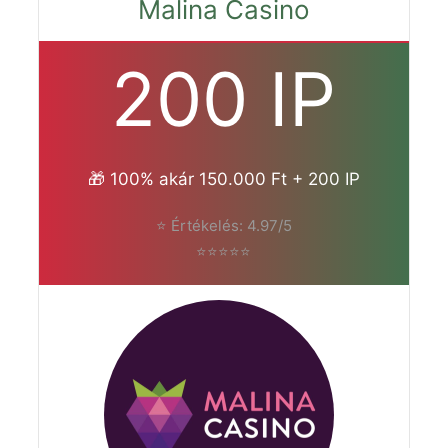
Malina Casino
200 IP
🎁 100% akár 150.000 Ft + 200 IP
⭐ Értékelés: 4.97/5
⭐⭐⭐⭐⭐