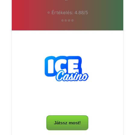
⭐ Értékelés: 4.88/5
⭐⭐⭐⭐
Játssz most!