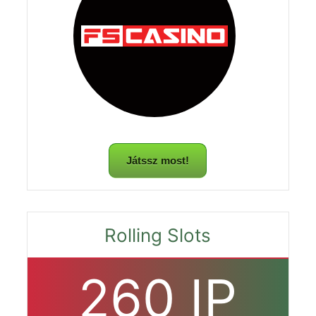
Játssz most!
Rolling Slots
260 IP