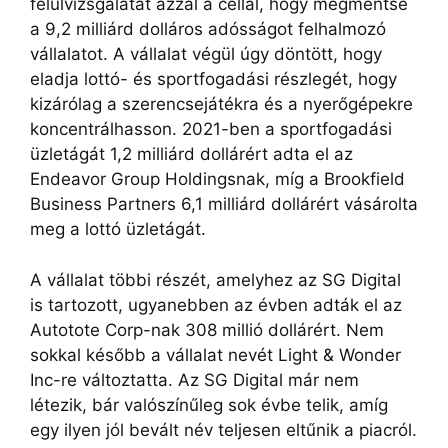
felülvizsgálatát azzal a céllal, hogy megmentse
a 9,2 milliárd dolláros adósságot felhalmozó
vállalatot. A vállalat végül úgy döntött, hogy
eladja lottó- és sportfogadási részlegét, hogy
kizárólag a szerencsejátékra és a nyerőgépekre
koncentrálhasson. 2021-ben a sportfogadási
üzletágát 1,2 milliárd dollárért adta el az
Endeavor Group Holdingsnak, míg a Brookfield
Business Partners 6,1 milliárd dollárért vásárolta
meg a lottó üzletágát.
A vállalat többi részét, amelyhez az SG Digital
is tartozott, ugyanebben az évben adták el az
Autotote Corp-nak 308 millió dollárért. Nem
sokkal később a vállalat nevét Light & Wonder
Inc-re változtatta. Az SG Digital már nem
létezik, bár valószínűleg sok évbe telik, amíg
egy ilyen jól bevált név teljesen eltűnik a piacról.