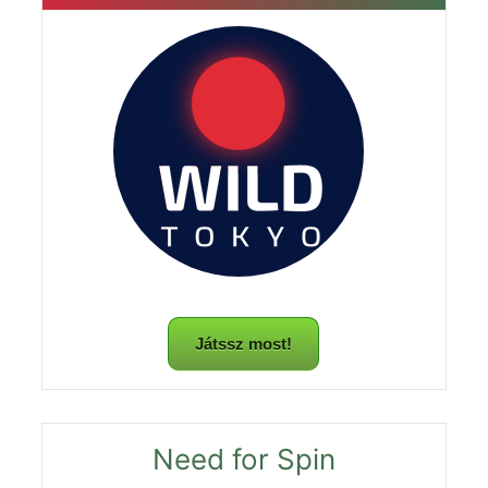
Játssz most!
Need for Spin