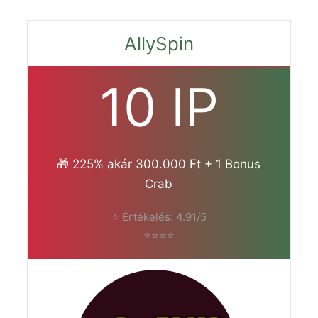
AllySpin
10 IP
🎁 225% akár 300.000 Ft + 1 Bonus
Crab
⭐ Értékelés: 4.91/5
⭐⭐⭐⭐